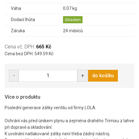
Váha
0.07 kg
Dodací lhůta
Skladem
Záruka
24 měsíců
Cena vč. DPH:
665 Kč
Cena bez DPH: 549.59 Kč
-
+
do košíku
Více o produktu
Poslední generace zátky ventilu od firmy LOLA.
Ochrání vás před únikem plynu a zejména drahého Trimixu z lahve
při dopravě a skladování.
K uvolnění natlakované zátky není třeba žádný nástroj.