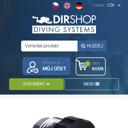
měna
HLEDEJ
přihlaste se
detail
0
MŮJ ÚČET
KOŠÍK
SORTIMENT
MENU