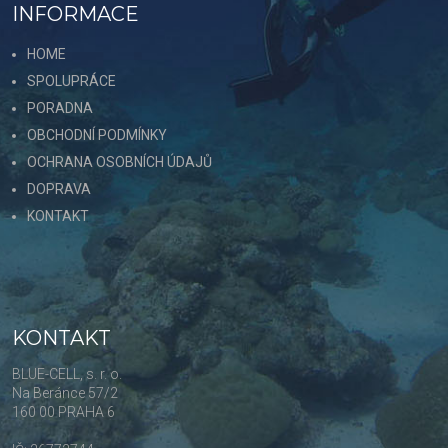
INFORMACE
HOME
SPOLUPRÁCE
PORADNA
OBCHODNÍ PODMÍNKY
OCHRANA OSOBNÍCH ÚDAJŮ
DOPRAVA
KONTAKT
KONTAKT
BLUE-CELL, s. r. o.
Na Beránce 57/2
160 00 PRAHA 6