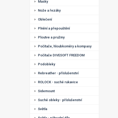
Masky
Nože a řezáky
Oblečení
Plnění a přepouštění
Ploutve a pružiny
Počítače, hloubkoměry a kompasy
Počítače DIVESOFT FREEDOM
Podobleky
Rebreather - příslušenství
ROLOCK - suché rukavice
Sidemount
Suché obleky - příslušenství
Světla
Světla - náhradní díly