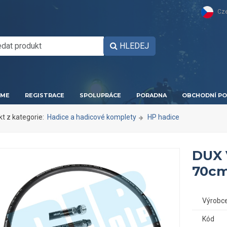
Cz
HLEDEJ
ME
REGISTRACE
SPOLUPRÁCE
PORADNA
OBCHODNÍ PO
kt z kategorie:
Hadice a hadicové komplety
HP hadice
DUX 
70c
Výrobc
Kód