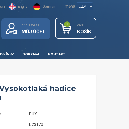
měna
ech
English
German
0
přihlaste se
detail
MŮJ ÚČET
KOŠÍK
DMÍNKY
DOPRAVA
KONTAKT
Vysokotlaká hadice
m
e
DUX
D23170