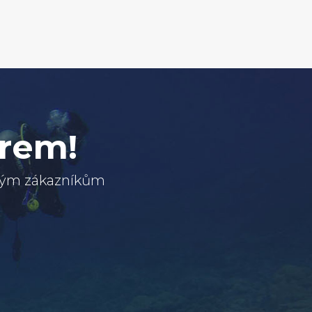
erem!
svým zákazníkům