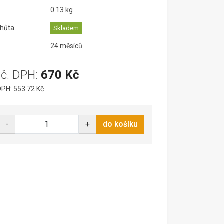
0.13 kg
lhůta
Skladem
24 měsíců
vč. DPH:
670 Kč
PH: 553.72 Kč
-
+
do košíku