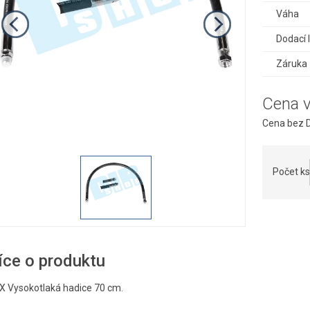
Váha
Dodací 
Záruka
Cena 
Cena bez D
Počet ks
íce o produktu
X Vysokotlaká hadice 70 cm.