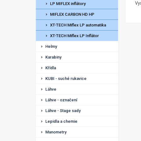
Vy
LP MIFLEX inflátory
MIFLEX CARBON HD HP
XT-TECH Miflex LP automatika
XT-TECH Miflex LP Inflátor
Helmy
Karabiny
Křídla
KUBI - suché rukavice
Láhve
Láhve - označení
Láhve - Stage sady
Lepidla a chemie
Manometry