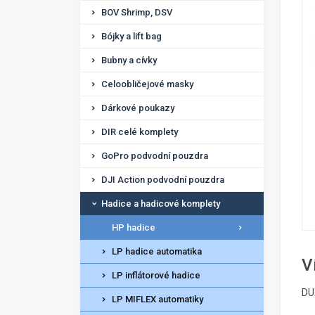
BOV Shrimp, DSV
Bójky a lift bag
Bubny a cívky
Celoobličejové masky
Dárkové poukazy
DIR celé komplety
GoPro podvodní pouzdra
DJI Action podvodní pouzdra
Hadice a hadicové komplety
HP hadice
LP hadice automatika
V
LP inflátorové hadice
DU
LP MIFLEX automatiky