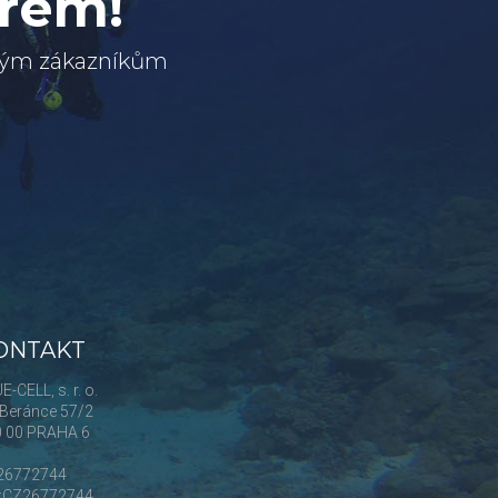
erem!
svým zákazníkům
ONTAKT
E-CELL, s. r. o.
Beránce 57/2
0 00 PRAHA 6
 26772744
Č:CZ26772744