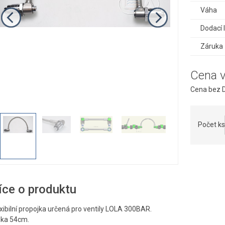
Váha
Dodací 
Záruka
Cena 
Cena bez D
Počet ks
íce o produktu
xibilní propojka určená pro ventily LOLA 300BAR.
lka 54cm.