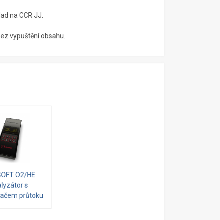
lad na CCR JJ.
bez vypuštění obsahu.
SOFT O2/HE
lyzátor s
ačem průtoku