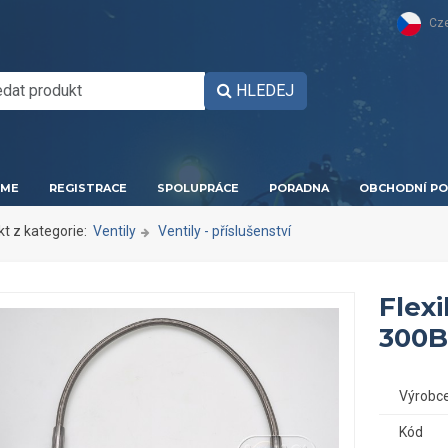
Cz
HLEDEJ
ME
REGISTRACE
SPOLUPRÁCE
PORADNA
OBCHODNÍ PO
kt z kategorie:
Ventily
Ventily - příslušenství
Flex
300B
Výrobc
Kód