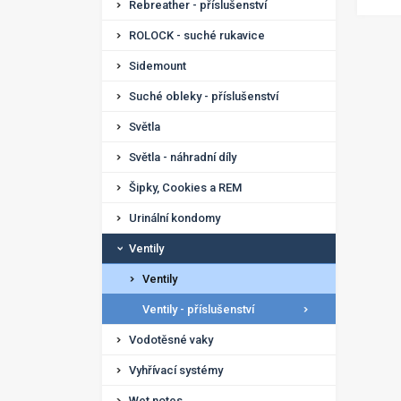
Rebreather - příslušenství
ROLOCK - suché rukavice
Sidemount
Suché obleky - příslušenství
Světla
Světla - náhradní díly
Šipky, Cookies a REM
Urinální kondomy
Ventily
Ventily
Ventily - příslušenství
Vodotěsné vaky
Vyhřívací systémy
Wet notes