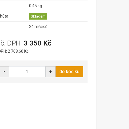
0.45 kg
lhůta
Skladem
24 měsíců
vč. DPH:
3 350 Kč
PH: 2 768.60 Kč
-
+
do košíku