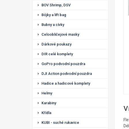
BOV Shrimp, DSV
Bójky a lift bag
Bubny a cívky
Celoobličejové masky
Dárkové poukazy
DIR celé komplety
GoPro podvodní pouzdra
DJI Action podvodní pouzdra
Hadice a hadicové komplety
Helmy
Karabiny
V
Křídla
Fle
KUBI - suché rukavice
Dé