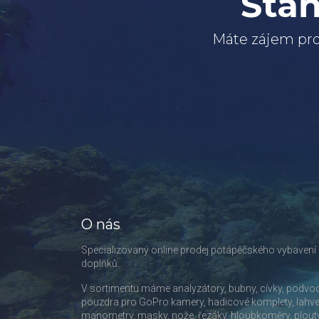
Staň
Máte zájem pro
O nás
Specializovaný online prodej potápěčského vybavení
doplňků.
V sortimentu máme analyzátory, bubny, cívky, podvo
pouzdra pro GoPro kamery, hadicové komplety, lahve
manometry, masky, nože, řezáky, hloubkoměry, plout