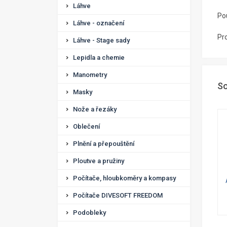
Láhve
Po
Láhve - označení
Pr
Láhve - Stage sady
Lepidla a chemie
Manometry
So
Masky
Nože a řezáky
Oblečení
Plnění a přepouštění
Ploutve a pružiny
Počítače, hloubkoměry a kompasy
Počítače DIVESOFT FREEDOM
Podobleky