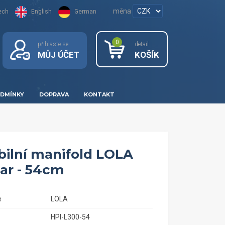
měna
ech
English
German
0
přihlaste se
detail
MŮJ ÚČET
KOŠÍK
DMÍNKY
DOPRAVA
KONTAKT
ibilní manifold LOLA
ar - 54cm
e
LOLA
HPI-L300-54