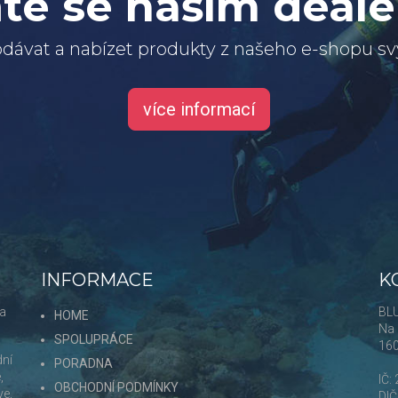
te se naším deal
dávat a nabízet produkty z našeho e-shopu 
více informací
INFORMACE
K
 a
BLU
HOME
Na 
SPOLUPRÁCE
16
dní
PORADNA
,
IČ:
OBCHODNÍ PODMÍNKY
ve,
DI