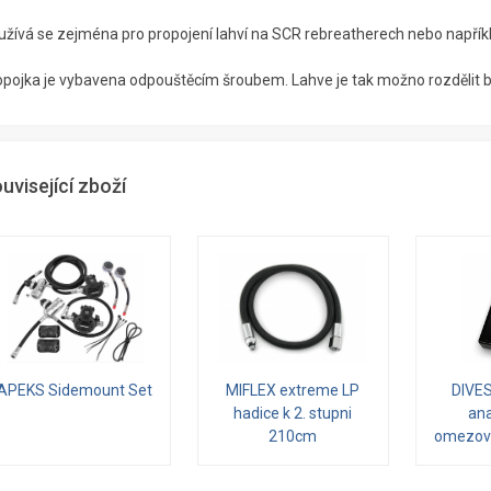
užívá se zejména pro propojení lahví na SCR rebreatherech nebo napřík
opojka je vybavena odpouštěcím šroubem. Lahve je tak možno rozdělit 
uvisející zboží
APEKS Sidemount Set
MIFLEX extreme LP
DIVE
hadice k 2. stupni
ana
210cm
omezov