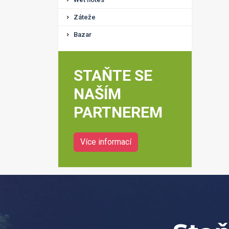
Záteže
Bazar
STAŇTE SE
NAŠÍM
PARTNEREM
Více informací