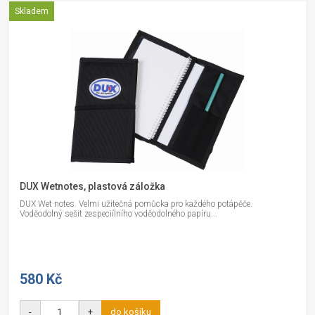
Skladem
DUX Wetnotes, plastová záložka
DUX Wet notes. Velmi užitečná pomůcka pro každého potápěče.
Voděodolný sešit zespeciílního voděodolného papíru...
580 Kč
-
+
do košíku