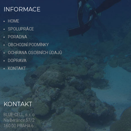
INFORMACE
HOME
SPOLUPRÁCE
PORADNA
OBCHODNÍ PODMÍNKY
OCHRANA OSOBNÍCH ÚDAJŮ
DOPRAVA
KONTAKT
KONTAKT
BLUE-CELL, s. r. o.
Na Beránce 57/2
160 00 PRAHA 6