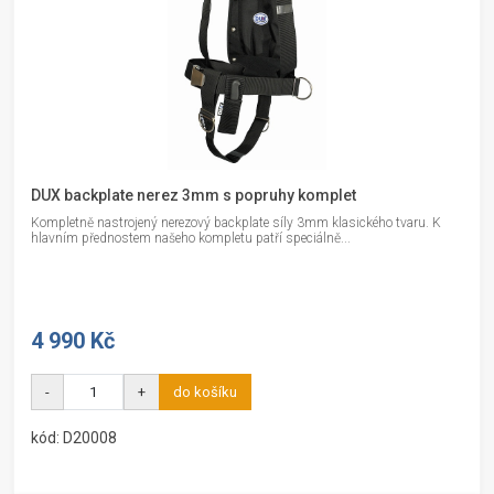
DUX backplate nerez 3mm s popruhy komplet
Kompletně nastrojený nerezový backplate síly 3mm klasického tvaru. K
hlavním přednostem našeho kompletu patří speciálně...
4 990 Kč
-
+
do košíku
kód: D20008