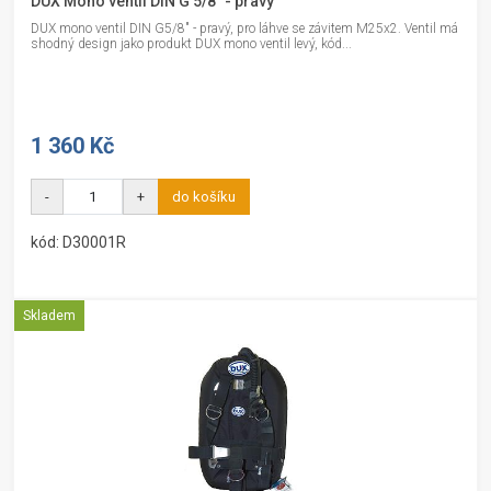
DUX Mono ventil DIN G 5/8'' - pravý
DUX mono ventil DIN G5/8" - pravý, pro láhve se závitem M25x2. Ventil má
shodný design jako produkt DUX mono ventil levý, kód...
1 360 Kč
-
+
do košíku
kód: D30001R
Skladem