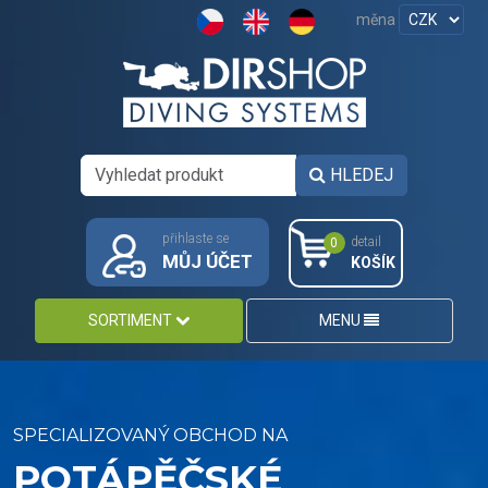
měna
HLEDEJ
přihlaste se
detail
0
MŮJ ÚČET
KOŠÍK
SORTIMENT
MENU
SPECIALIZOVANÝ OBCHOD NA
POTÁPĚČSKÉ